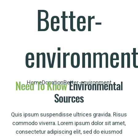
Better-
environmen
Need
To
Know
Environmental
Home
Donation
Better-environment
Sources
Quis ipsum suspendisse ultrices gravida. Risus
commodo viverra. Lorem ipsum dolor sit amet,
consectetur adipiscing elit, sed do eiusmod