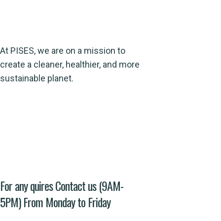
READ MORE
At PISES, we are on a mission to
create a cleaner, healthier, and more
sustainable planet.
Address
Evacuee trust complex agha khan road F-
5/1 Islamabad
For any quires Contact us (9AM-
5PM) From Monday to Friday